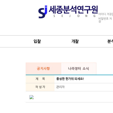
아이디 저장
비밀번호 저
장
입찰
개찰
분
공지사항
나라장터 소식
제 목
풍성한 한가위 되세요!
작 성 자
관리자