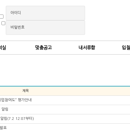
석실
맞춤공고
내서류함
입
제목
소기업참여도” 평가안내
 알림
림(7.2 12:07부터)
 발표