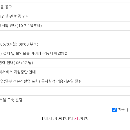
비율 공고
그인 화면 변경 안내
획 안내(‘10.7.1일부터)
/07(월) 09:00 부터)
E) 설치 및 보안모듈 비정상 작동시 해결방법
애 안내( 06/07 월)
라장터서비스 지원중단 안내
건설업(일부 전문건설업 포함) 공사실적 적용기준일 알림
시스템 구축 알림
제목
[1]
[2]
[3]
[4]
[5]
[6]
[7]
[8]
[9]