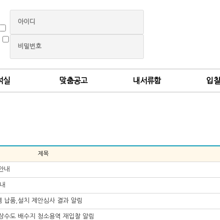
석실
맞춤공고
내서류함
입
제목
 안내
안내
템 납품,설치 제안심사 결과 알림
방상수도 배수지 청소용역 재입찰 알림