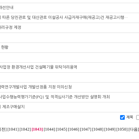
 개선안내
[한국수자원공사] 당진군 공동주택 신축공사에 따른 당진관로 및 대산관로 이설공사 사급자재구매(재공고)건 재공고시행알림
처리규정 제정
 현황
도사업장 환경개선사업 건설폐기물 위탁처리용역
협력연구개발사업 개발선정품 지정 이의신청
사업수행능력평가기준(PQ) 및 적격심사기준 개선방안 설명회 개최
비 제조구매설치
제목
이전]
[1041]
[1042]
[1043]
[1044]
[1045]
[1046]
[1047]
[1048]
[1049]
[1050]
[다음]