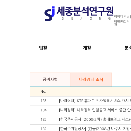
아이디 저장
비밀번호 저
장
입찰
개찰
분
공지사항
나라장터 소식
No.
[나라장터] KTF 휴대폰 전자입찰서비스 개시
185
[나라장터] 나라장터 입찰공고 서비스 중단 
184
[한국주택공사] 2008(2차) 홈네트워크 시스
183
[한국수자원공사] (긴급)2008년 나주시 지
182