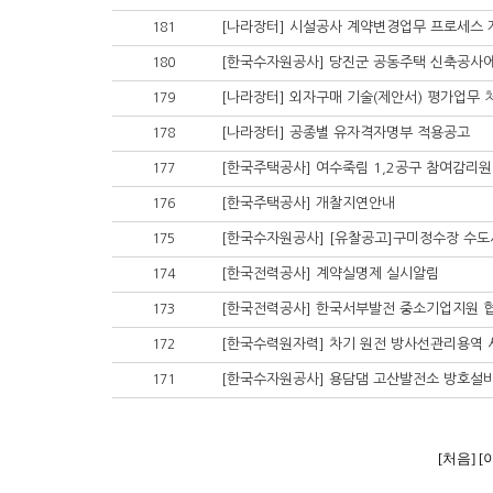
[나라장터] 시설공사 계약변경업무 프로세스
181
180
[나라장터] 외자구매 기술(제안서) 평가업무 
179
[나라장터] 공종별 유자격자명부 적용공고
178
[한국주택공사] 여수죽림 1,2공구 참여감리원
177
[한국주택공사] 개찰지연안내
176
[한국수자원공사] [유찰공고]구미정수장 수
175
[한국전력공사] 계약실명제 실시알림
174
[한국전력공사] 한국서부발전 중소기업지원 
173
[한국수력원자력] 차기 원전 방사선관리용역 
172
[한국수자원공사] 용담댐 고산발전소 방호설
171
[처음]
[