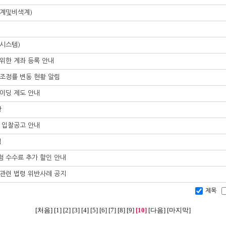
도계및비색계)
과시스템)
위한 계좌 등록 안내
수조정률 변동 현황 알림
이딩 제도 안내
황
 입찰공고 안내
림
험 수수료 추가 할인 안내
약관련 법령 위반사례 공지
제목
[처음]
[1]
[2]
[3]
[4]
[5]
[6]
[7]
[8]
[9]
[10]
[다음]
[마지막]