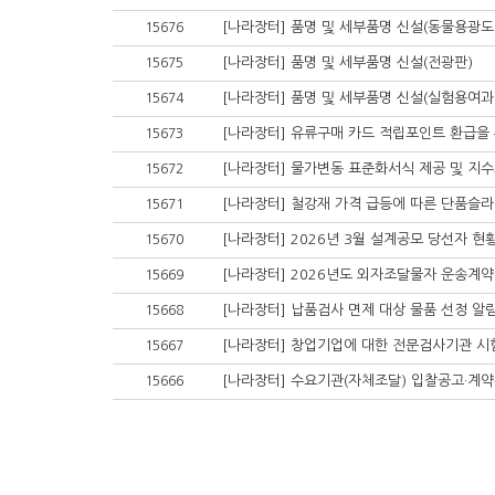
[나라장터] 품명 및 세부품명 신설(동물용광
15676
[나라장터] 품명 및 세부품명 신설(전광판)
15675
[나라장터] 품명 및 세부품명 신설(실험용여
15674
[나라장터] 유류구매 카드 적립포인트 환급을 
15673
[나라장터] 물가변동 표준화서식 제공 및 지
15672
[나라장터] 철강재 가격 급등에 따른 단품슬라
15671
[나라장터] 2026년 3월 설계공모 당선자 현
15670
[나라장터] 2026년도 외자조달물자 운송계약
15669
[나라장터] 납품검사 면제 대상 물품 선정 알
15668
[나라장터] 창업기업에 대한 전문검사기관 시
15667
[나라장터] 수요기관(자체조달) 입찰공고·계
15666